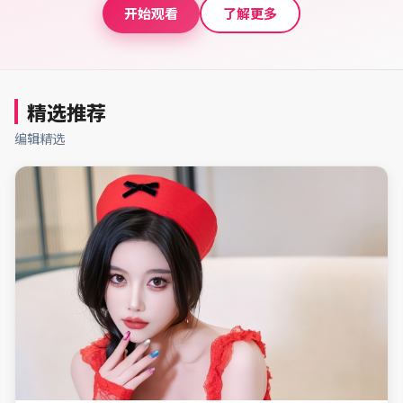
开始观看
了解更多
精选推荐
编辑精选