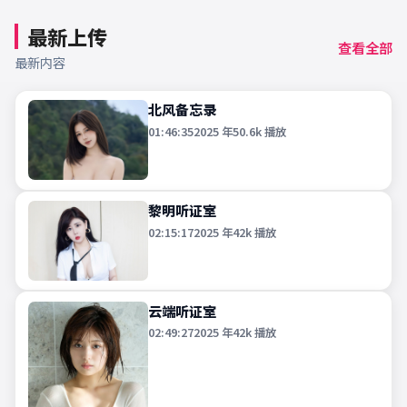
最新上传
查看全部
最新内容
北风备忘录
01:46:35
2025
年
50.6k
播放
黎明听证室
02:15:17
2025
年
42k
播放
云端听证室
02:49:27
2025
年
42k
播放