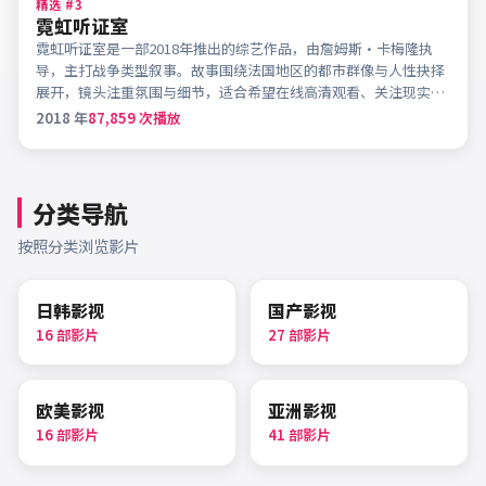
精选 #
3
霓虹听证室
霓虹听证室是一部2018年推出的综艺作品，由詹姆斯·卡梅隆执
导，主打战争类型叙事。故事围绕法国地区的都市群像与人性抉择
展开，镜头注重氛围与细节，适合希望在线高清观看、关注现实主
义题材的观众。
2018
年
87,859
次播放
分类导航
按照分类浏览影片
日韩影视
国产影视
16
部影片
27
部影片
欧美影视
亚洲影视
16
部影片
41
部影片